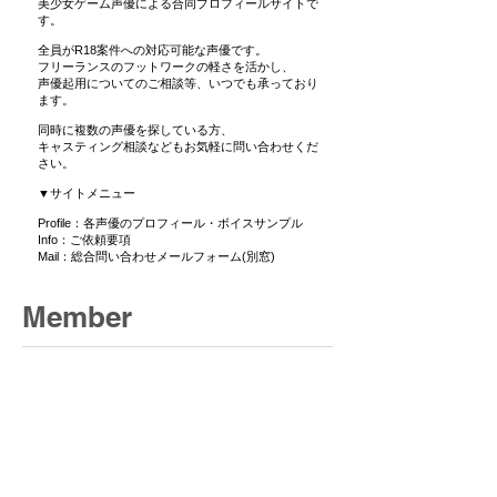
美少女ゲーム声優による合同プロフィールサイトで
す。
全員がR18案件への対応可能な声優です。
フリーランスのフットワークの軽さを活かし、
声優起用についてのご相談等、いつでも承っており
ます。
同時に複数の声優を探している方、
キャスティング相談などもお気軽に問い合わせくだ
さい。​
​▼サイトメニュー
Profile：各声優のプロフィール・ボイスサンプル
Info：​ご依頼要項
Mail：総合問い合わせメールフォーム(別窓)
Member